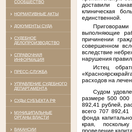
СООБЩЕСТВО
доставили сана
клиническая бол
НОРМАТИВНЫЕ АКТЫ
единственной.
Приговорами 
ДОКУМЕНТЫ СУДА
выполняющие раб
СУДЕБНОЕ
причинении граж
ДЕЛОПРОИЗВОДСТВО
совершенном всл
вследствие небре
СПРАВОЧНАЯ
нарушения правил
ИНФОРМАЦИЯ
Истец обра
ПРЕСС-СЛУЖБА
«Красноярсккрай
расходов на лечен
УПРАВЛЕНИЕ СУДЕБНОГО
ДЕПАРТАМЕНТА
Судом удовле
размере 500 000 
СУДЫ СУБЪЕКТА РФ
892,41 рублей, ра
всего 707 892,41
МУНИЦИПАЛЬНЫЕ
фонда капитально
ОРГАНЫ ВЛАСТИ
края, поскольку
ВАКАНСИИ
проведение капит