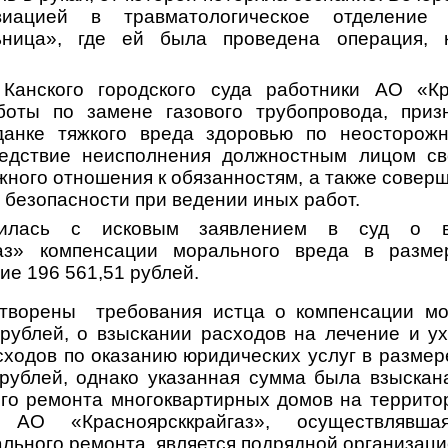
виацией в травматологическое отделение
ьница», где ей была проведена операция, 
Канского городского суда работники АО «Кра
оты по замене газового трубопровода, при
данке тяжкого вреда здоровью по неосторожно
едствие неисполнения должностным лицом св
жного отношения к обязанностям, а также совер
 безопасности при ведении иных работ.
тилась с исковым заявлением в суд о 
газ» компенсации морального вреда в разме
ие 196 561,51 рублей.
творены требования истца о компенсации мо
рублей, о взыскании расходов на лечение и у
сходов по оказанию юридических услуг в размер
 рублей, однако указанная сумма была взыскан
го ремонта многоквартирных домов на террито
АО «Красноярсккрайгаз», осуществлявш
ального ремонта, является подрядной организа