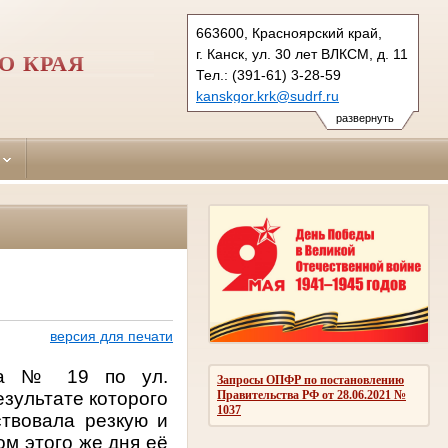
663600, Красноярский край,
г. Канск, ул. 30 лет ВЛКСМ, д. 11
О КРАЯ
Тел.: (391-61) 3-28-59
kanskgor.krk@sudrf.ru
развернуть
версия для печати
ма № 19 по ул.
Запросы ОПФР по постановлению
зультате которого
Правительства РФ от 28.06.2021 №
1037
ствовала резкую и
ом этого же дня её