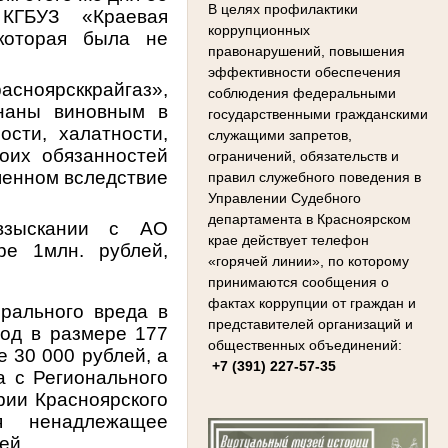
В целях профилактики
 КГБУЗ «Краевая
коррупционных
которая была не
правонарушений, повышения
эффективности обеспечения
сноярсккрайгаз»,
соблюдения федеральными
знаны виновным в
государственными гражданскими
сти, халатности,
служащими запретов,
оих обязанностей
ограничений, обязательств и
шенном вследствие
правил служебного поведения в
Управлении Судебного
департамента в Красноярском
взыскании с АО
крае действует телефон
ре 1млн. рублей,
«горячей линии», по которому
принимаются сообщения о
фактах коррупции от граждан и
рального вреда в
представителей организаций и
ход в размере 177
общественных объединений:
е 30 000 рублей, а
+7 (391) 227-57-35
а с Регионального
рии Красноярского
ая ненадлежащее
цией.